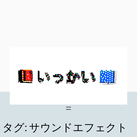
内
容
を
ス
キ
ッ
プ
タグ:
サウンドエフェクト