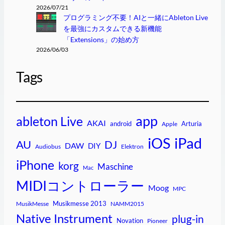
2026/07/21
プログラミング不要！AIと一緒にAbleton Live
を最強にカスタムできる新機能
「Extensions」の始め方
2026/06/03
Tags
app
ableton Live
AKAI
android
Arturia
Apple
iPad
iOS
AU
DJ
DAW
DIY
Audiobus
Elektron
iPhone
korg
Maschine
Mac
MIDIコントローラー
Moog
MPC
Musikmesse 2013
MusikMesse
NAMM2015
Native Instrument
plug-in
Novation
Pioneer