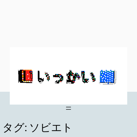
内
容
を
ス
キ
ッ
プ
タグ:
ソビエト