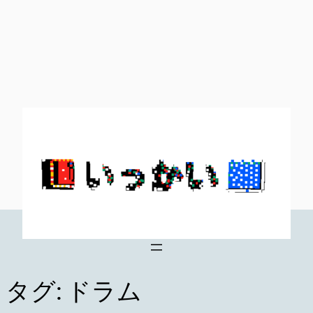
内
容
を
ス
キ
ッ
プ
タグ:
ドラム