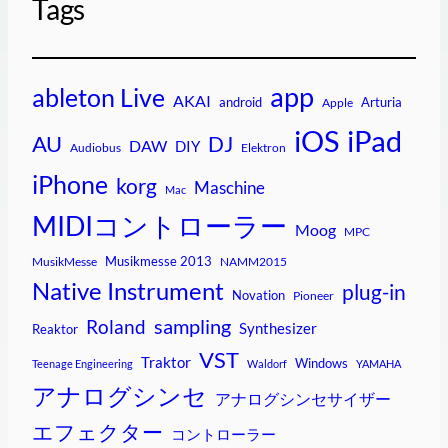
Tags
app
ableton Live
AKAI
android
Arturia
Apple
iPad
iOS
AU
DJ
DAW
DIY
Audiobus
Elektron
iPhone
korg
Maschine
Mac
MIDIコントローラー
Moog
MPC
Musikmesse 2013
MusikMesse
NAMM2015
Native Instrument
plug-in
Novation
Pioneer
sampling
Roland
Synthesizer
Reaktor
VST
Traktor
Windows
Teenage Engineering
Waldorf
YAMAHA
アナログシンセ
アナログシンセサイザー
エフェクター
コントローラー