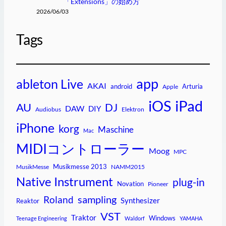
「Extensions」の始め方
2026/06/03
Tags
app
ableton Live
AKAI
android
Arturia
Apple
iPad
iOS
AU
DJ
DAW
DIY
Audiobus
Elektron
iPhone
korg
Maschine
Mac
MIDIコントローラー
Moog
MPC
Musikmesse 2013
MusikMesse
NAMM2015
Native Instrument
plug-in
Novation
Pioneer
sampling
Roland
Synthesizer
Reaktor
VST
Traktor
Windows
Teenage Engineering
Waldorf
YAMAHA