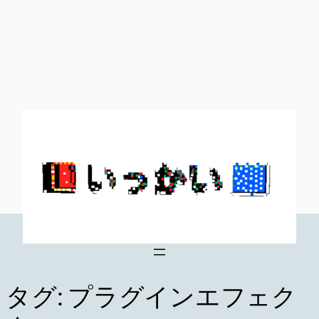
内
容
を
ス
キ
ッ
プ
タグ:
プラグインエフェク