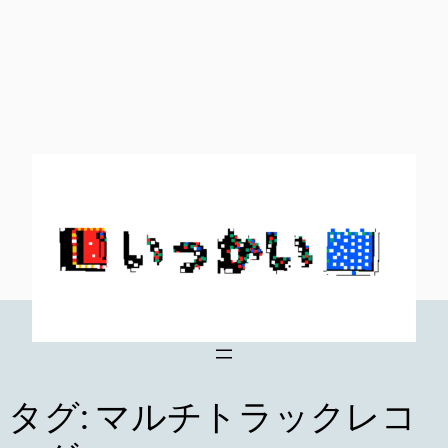
内
容
を
ス
キ
ッ
プ
タグ:
マルチトラックレコ