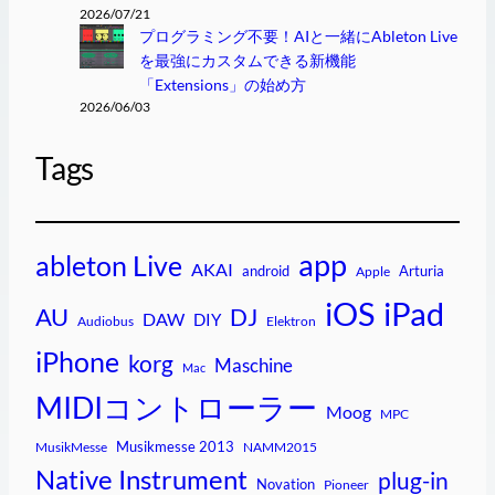
2026/07/21
プログラミング不要！AIと一緒にAbleton Live
を最強にカスタムできる新機能
「Extensions」の始め方
2026/06/03
Tags
app
ableton Live
AKAI
android
Arturia
Apple
iPad
iOS
AU
DJ
DAW
DIY
Audiobus
Elektron
iPhone
korg
Maschine
Mac
MIDIコントローラー
Moog
MPC
Musikmesse 2013
MusikMesse
NAMM2015
Native Instrument
plug-in
Novation
Pioneer