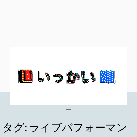
内
容
を
ス
キ
ッ
プ
タグ:
ライブパフォーマン