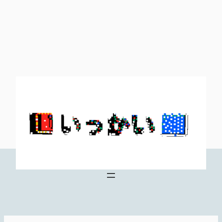
内
容
を
ス
キ
ッ
プ