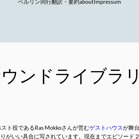
ベルリン同行
翻訳・要約
about
Impressum
en サウンドライブラ
スト役であるRas Mokkoさんが営む
ゲストハウス
が舞台
喋りがいい具合に写されています。現在までエピソード