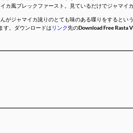
マイカ風ブレックファースト。見ているだけでジャマイ
oさんがジャマイカ訛りのとても味のある喋りをするとい
います。ダウンロードは
リンク
先の
Download Free Rasta V