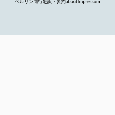
ベルリン同行
翻訳・要約
about
Impressum