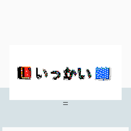
内
容
を
ス
キ
ッ
プ