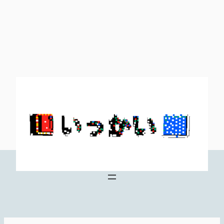
内
容
を
ス
キ
ッ
プ