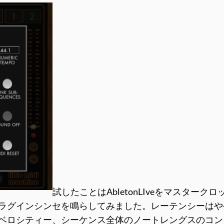
試したことはAbletonLIveをマスターク
onLIveのプラグインシンセを鳴らしてみました。レーテ
各音階のベロシティー、シーケンス全体のノートレングスの