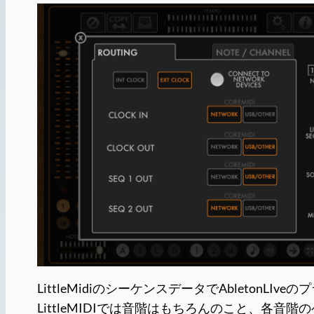
LittleMidiのシーケンスデータでAblet
LittleMIDIでは音階はもちろんのこと、