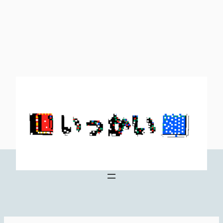
内
容
を
ス
キ
ッ
プ