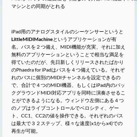
マシンとの同期がとれる
iPad用のアナログスタイルのシーケンサーというと
LittleMIDIMachine
というアプリケーションが有
名。バスを２つ備え、MIDI機能が充実、それに加え
無料のアプリケーションということで相当な満足を
得ていたのだが、先日新しくリリースされたばかり
のPhaedra for iPadはバスを４つ備えている。それぞ
れのバスに個別のMIDIチャンネルを設定できるの
で、合計で４つのMIDI機器、もしくはiPad内のバッ
クグラウンドMIDI対応アプリを同時に演奏させるこ
とができるようになる。ウィンドウ左側にある４つ
のノブはライブコントロールでベロシティ、ゲー
ト、CC1、CC2の値を操作できる。それぞれのバス
は最大で３２ステップ、様々な速度(x1からx4)での
再生が可能。