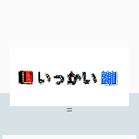
内
容
を
ス
キ
ッ
プ