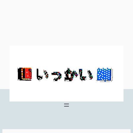
内
容
を
ス
キ
ッ
プ