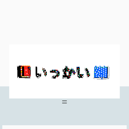
内
容
を
ス
キ
ッ
プ