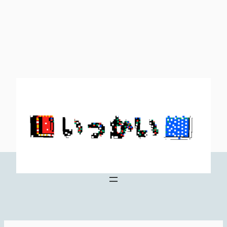
内
容
を
ス
キ
ッ
プ