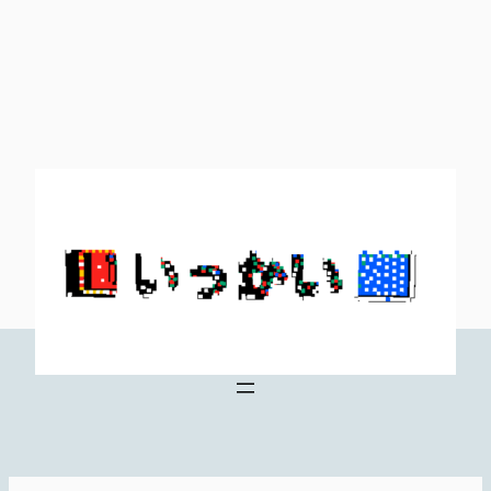
内
容
を
ス
キ
ッ
プ