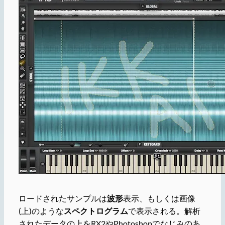
ロードされたサンプルは
波形
表示、もしくは画像
(上)のような
スペクトログラム
で表示される。解析
されたデータの上をRX2やPhotoshopでなじみのあ