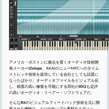
アメリカ・ボストンに拠点を置くオーディオ技術開
発メーカー
iZotope
。AKAIのニューMPCへのタイム
ストレッチ技術を提供している会社としても話題に
なったばかり。オーディオファイルをビジュアル化
し、精度の高い修復を可能にする同社の
RX2
も定評
の高いオーディオ・リペアー・ソフトウェアだ。
そんな
RX
のビジュアルフィードバック技術を元に開
発された
IRIS
は、４つのサンプル素材をエディッ