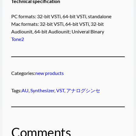
Technical specification
PC formats: 32-bit VSTi, 64-bit VSTi, standalone
Mac formats: 32-bit VSTi, 64-bit VSTi, 32-bit
Audiounit, 64-bit Audiounit; Univeral Binary
Tone2
Categories:
new products
Tags:
AU
, 
Synthesizer
, 
VST
, 
アナログシンセ
Comments