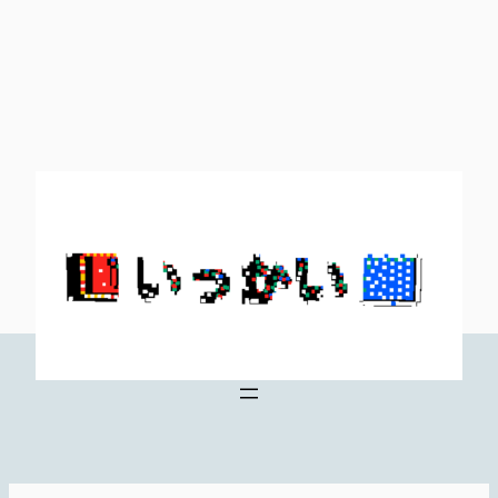
内
容
を
ス
キ
ッ
プ