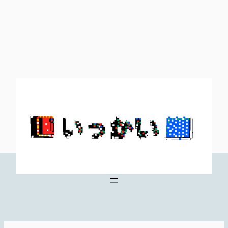
内
容
を
ス
キ
ッ
プ