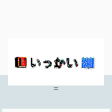
内
容
を
ス
キ
ッ
プ