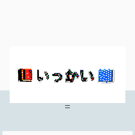
内
容
を
ス
キ
ッ
プ