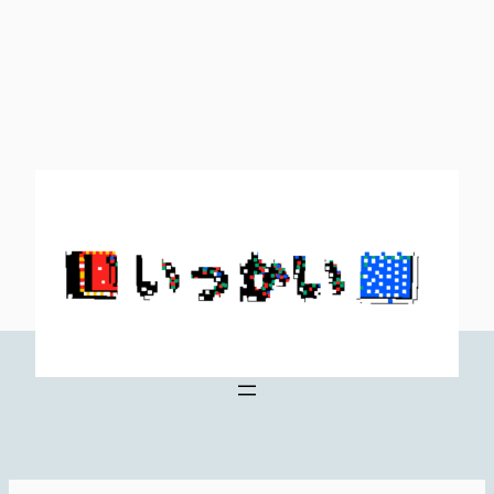
内
容
を
ス
キ
ッ
プ