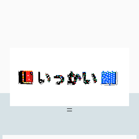
内
容
を
ス
キ
ッ
プ