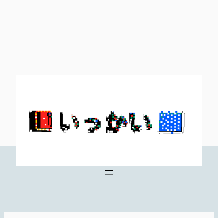
内
容
を
ス
キ
ッ
プ