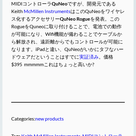
MIDIコントローラ
QuNeo
ですが、開発元である
Keith
McMillen Instruments
はこのQuNeoをワイヤレ
ス化するアクセサリー
QuNeo Rogue
を発表。この
RogueをQuneoに取り付けることで、電池での動作
が可能になり、Wifi機能が備わることでケーブルか
ら解放され、遠距離からでもコントロールが可能に
なります。iPadと違い、QuNeoがいかにタフなハー
ドウェアだということはすでに
実証済み
。価格
$395 mmmmmこれはちょっと高いか?
Categories:
new products
Tags
Keith McMillen Instruments
, 
MIDIコントローラ