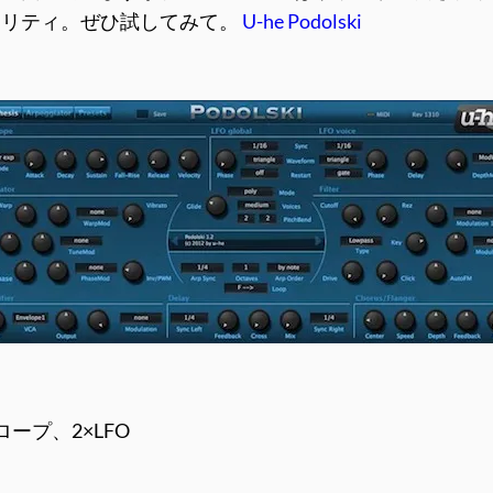
オリティ。ぜひ試してみて。
U-he Podolski
ープ、2×LFO