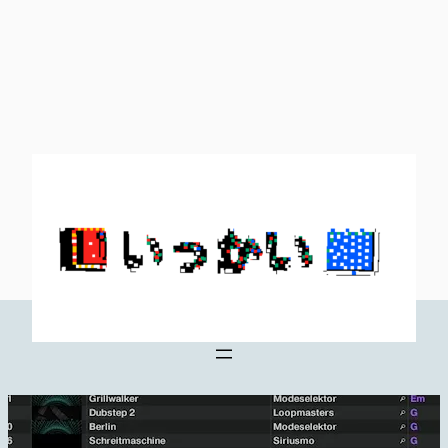
内
容
を
ス
キ
ッ
プ