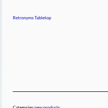
Retronyms Tabletop
Categories:
new products