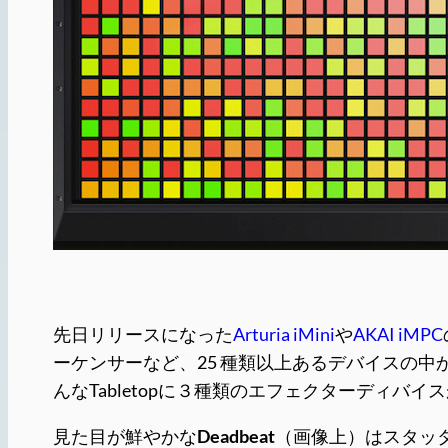
先日リリースになった
Arturia iMini
や
AKAI iMPC
ーケンサーなど、25 種類以上あるデバイスの中
んなTabletopに３種類のエフェクターディバイ
見た目が鮮やかな
Deadbeat
（画像上）はスタッ