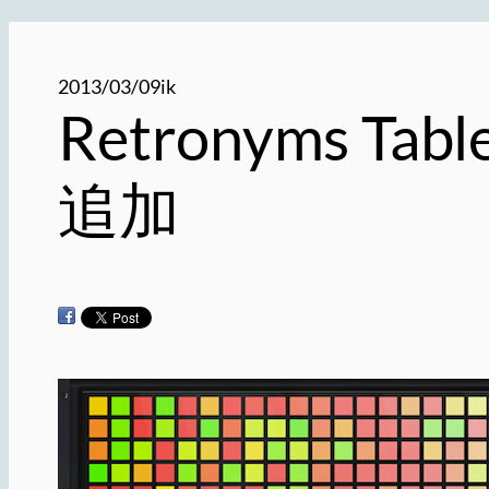
2013/03/09
ik
Retronyms 
追加