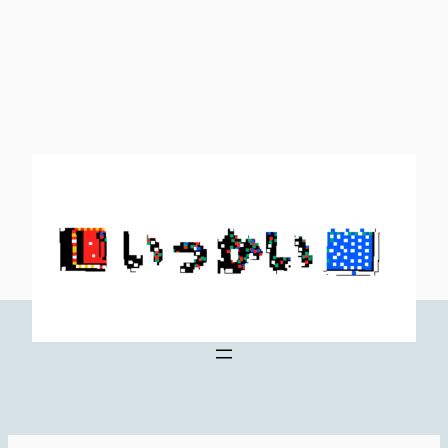
内
容
を
ス
キ
ッ
プ