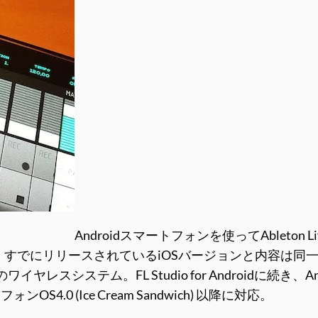
Androidスマートフォンを使ってAblet
。すでにリリースされているiOSバージョンと内容は同一で、
イヤレスシステム。FL Studio for Androidに続
ォンOS4.0 (Ice Cream Sandwich) 以降に対応。