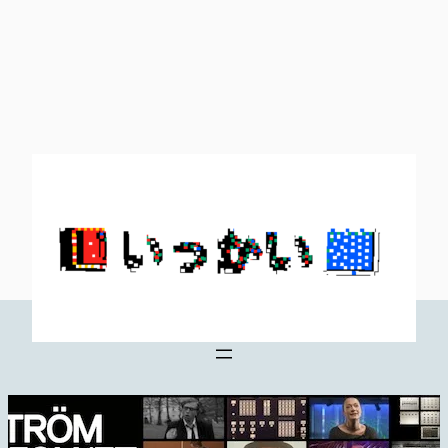
内
容
を
ス
キ
ッ
プ