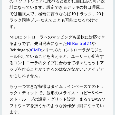
のDJソフトウェアに比べると遥かに自由度の高い設
計になっています。設定できるデッキの数は理屈上
では無限大で、極端に言うならば10トラック、20ト
ラック同時プレ−なんてことも可能になるわけで
す。
MIDIコントローラへのマッピングも柔軟に対応でき
るようです。先日発表になった
NI Kontrol Z1
や
Behringerの
CMD
シリーズのコントローラがモジュ
ール化していることを考えると、ユーザーが所有す
るコントローラのタイプに合わせて様々なセットア
ップを作ることができるのはなかなかいいアイデア
かもしれません。
もう一つ大きな特徴はタイムラインベースでのトラ
ックエディットで、波形のスライス・コピー&ペー
スト・ループの設定・グリッド設定、まるでDAWソ
フトウェアを扱うかのような操作が可能になってい
ます。