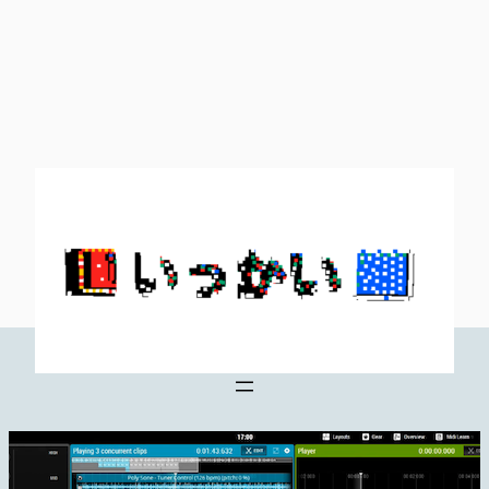
内
容
を
ス
キ
ッ
プ