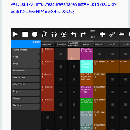
v=OLsBtk2Hhfk&feature=share&list=PLk1d7kG0RM
ee8rK2LJvwHP46wX4csD2OQ