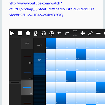
http://www.youtube.com/watch?
v=DtH_Vbdmp_Q&feature=share&list=PLk1d7kG0R
Mee8rK2LJvwHP46wX4csD2OQ