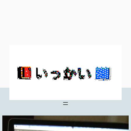
内
容
を
ス
キ
ッ
プ