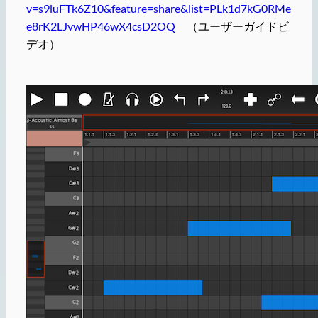
v=s9luFTk6Z10&feature=share&list=PLk1d7kG0RMe
e8rK2LJvwHP46wX4csD2OQ
（ユーザーガイドビ
デオ）