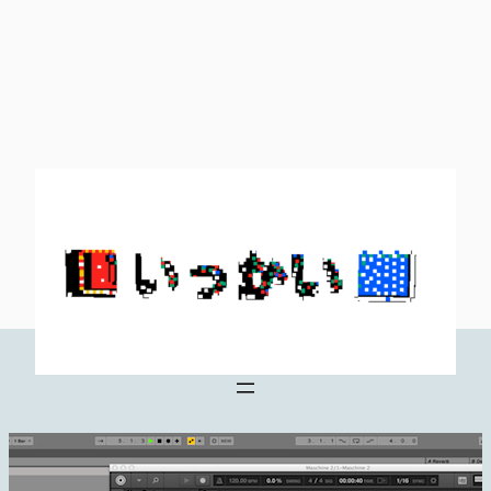
内
容
を
ス
キ
ッ
プ