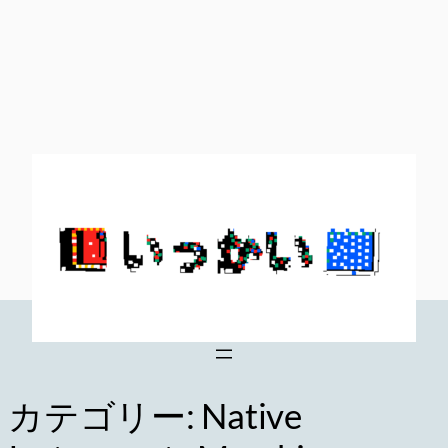
内
容
を
ス
キ
ッ
プ
カテゴリー:
Native