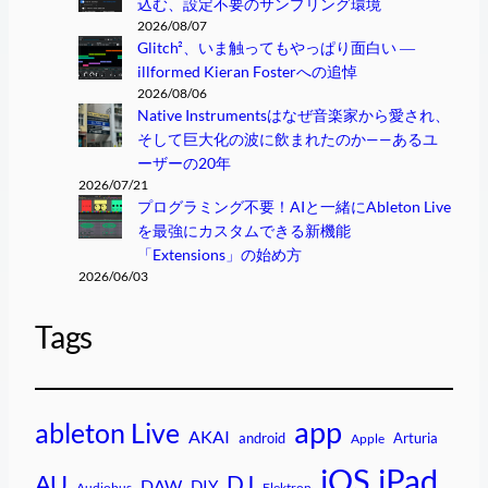
込む、設定不要のサンプリング環境
2026/08/07
Glitch²、いま触ってもやっぱり面白い ―
illformed Kieran Fosterへの追悼
2026/08/06
Native Instrumentsはなぜ音楽家から愛され、
そして巨大化の波に飲まれたのか——あるユ
ーザーの20年
2026/07/21
プログラミング不要！AIと一緒にAbleton Live
を最強にカスタムできる新機能
「Extensions」の始め方
2026/06/03
Tags
app
ableton Live
AKAI
android
Arturia
Apple
iPad
iOS
AU
DJ
DAW
DIY
Audiobus
Elektron