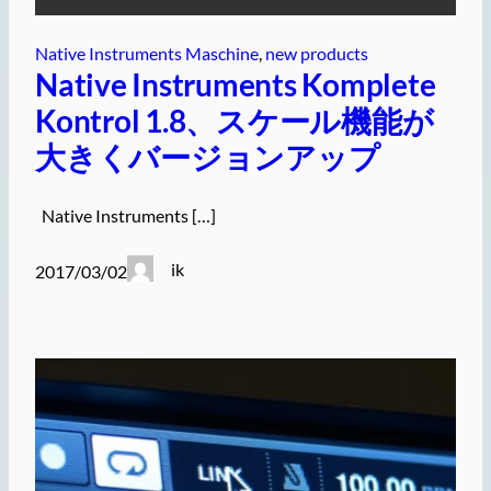
Native Instruments Maschine
, 
new products
Native Instruments Komplete
Kontrol 1.8、スケール機能が
大きくバージョンアップ
Native Instruments […]
ik
2017/03/02