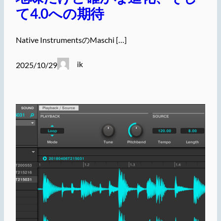
て4.0への期待
Native InstrumentsのMaschi […]
ik
2025/10/29