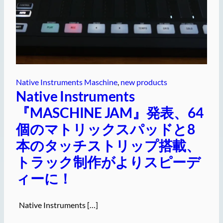
Native Instruments Maschine
, 
new products
Native Instruments
『MASCHINE JAM』発表、64
個のマトリックスパッドと8
本のタッチストリップ搭載、
トラック制作がよりスピーデ
ィーに！
Native Instruments […]