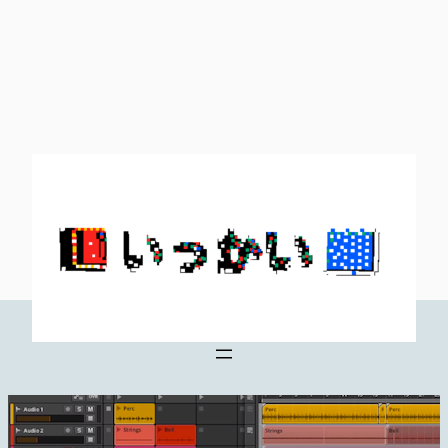
内
容
を
ス
キ
ッ
プ