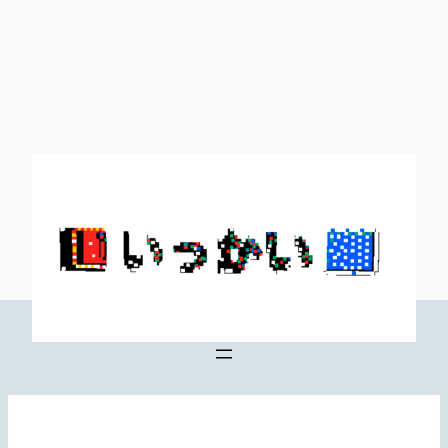
内
容
を
ス
キ
ッ
プ