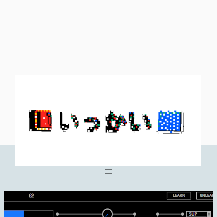
内
容
を
ス
キ
ッ
プ