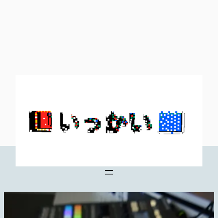
内
容
を
ス
キ
ッ
プ