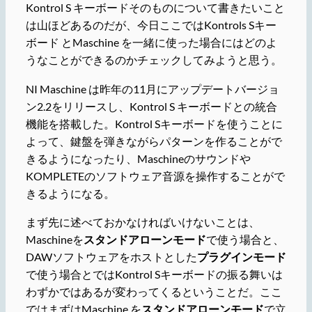
Kontrol S キーボードそのものについて書きたいこと
は山ほどあるのだが、今日ここではKontrols Sキー
ボード とMaschine を一緒に使った場合にはどのよ
うなことができるのかチェックしてみようと思う。
NI Maschine は昨年の11月にアップデートバージョ
ン2.2をリリースし、Kontrol S キーボードとの統合
機能を搭載した。Kontrol Sキーボードを使うことに
よって、鍵盤を弾きながらパターンを作ることがで
きるようになったり、Maschineのサウンドや
KOMPLETEのソフトウェア音源を操作することがで
きるようになる。
まず先に述べておかなければいけないことは、
Maschineを
スタンドアローンモード
で使う場合と、
DAWソフトウェアをホストとした
プラグインモード
で使う場合とではKontrol Sキーボードの振る舞いは
わずかではあるが変わってくるということだ。ここ
ではまずはMaschine を
スタンドアローンモード
で立