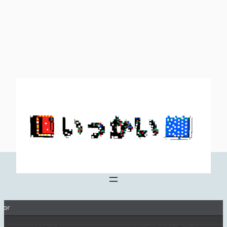
内
容
を
ス
キ
ッ
プ