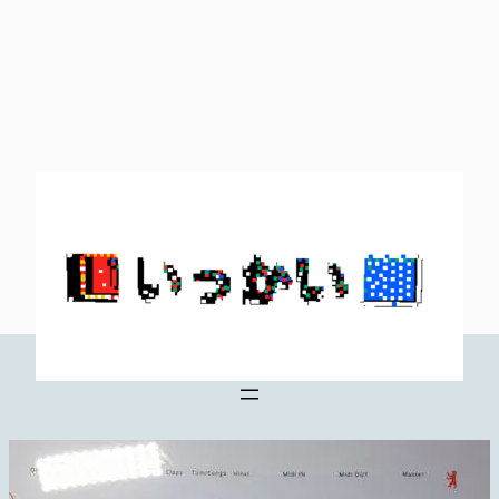
内
容
を
ス
キ
ッ
プ