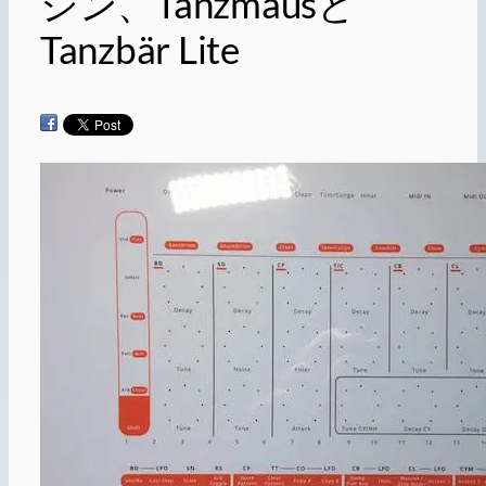
シン、Tanzmausと
Tanzbär Lite