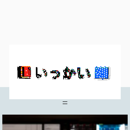
内
容
を
ス
キ
ッ
プ