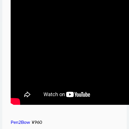
Pen2Bow
¥960