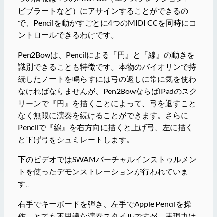
ビブラートなど）にアサインすることができるの
で、Pencilを動かすごとに4つのMIDI CCを同時にコ
ントロールできるわけです。
Pen2Bowは、Pencilによる『円』と『線』の動きを
識別できることも特徴です。本物のバイオリンで持
続したノートを鳴らすには弓の返しに常に気を使わ
なければなりませんが、Pen2BowならばiPadのスク
リーンで『円』を描くことによって、弓を返すこと
なく無限に演奏を続けることができます。さらに
Pencilで『線』を右方向に描くと上げ弓、左に描く
と下げ弓をシュミレートします。
下のビデオではSWAMバーチャルインストゥルメン
トを使ったデモンストレーションが行われていま
す。
右手でキーボードを弾き、左手でApple Pencilを操
作。とても不思議な演奏スタイルですが、表現力は