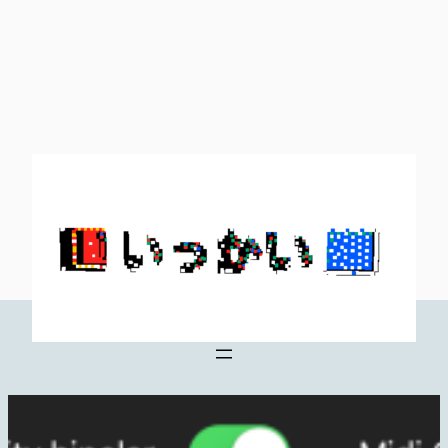
内
容
を
ス
キ
ッ
プ