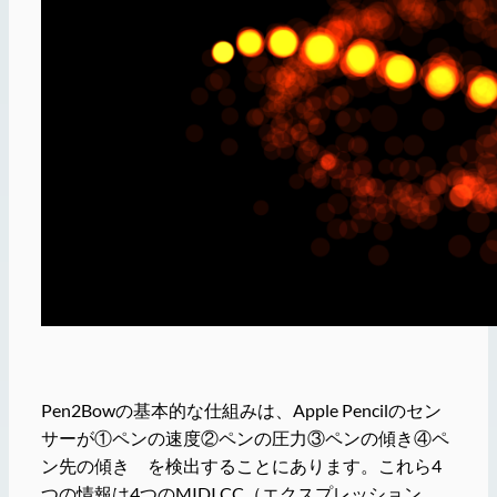
Pen2Bowの基本的な仕組みは、Apple Pencilのセン
サーが①ペンの速度②ペンの圧力③ペンの傾き④ペ
ン先の傾き を検出することにあります。これら4
つの情報は4つのMIDI CC（エクスプレッション、