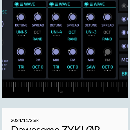
2024/11/25
ik
Dawesome ZYKLØP –