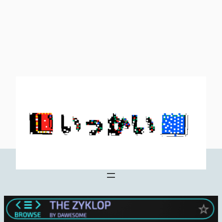
内
容
を
ス
キ
ッ
プ