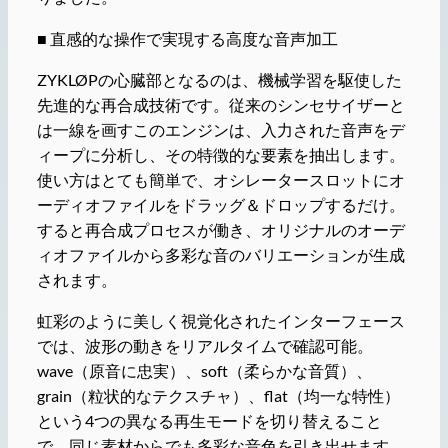
■ 直感的な操作で実現する高度な音声加工
ZYKLØPの心臓部となるのは、機械学習を駆使した
先進的な再合成技術です。従来のシンセサイザーと
は一線を画すこのエンジンは、入力された音声をデ
ィープに分析し、その特徴的な要素を抽出します。
使い方はとても簡単で、オシレータースロットにオ
ーディオファイルをドラッグ＆ドロップするだけ。
すると再合成プロセスが働き、オリジナルのオーデ
ィオファイルから多彩な音のバリエーションが生成
されます。
虹彩のように美しく視覚化されたインターフェース
では、波形の動きをリアルタイムで確認可能。
wave（原音に忠実）、soft（柔らかな音質）、
grain（粒状的なテクスチャ）、flat（均一な特性）
という4つの異なる再生モードを切り替えること
で、同じ素材からでも多彩な音色を引き出せます。