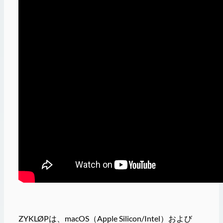
ZYKLØPは、macOS（Apple Silicon/Intel）および