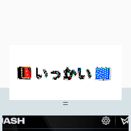
内
容
を
ス
キ
ッ
プ