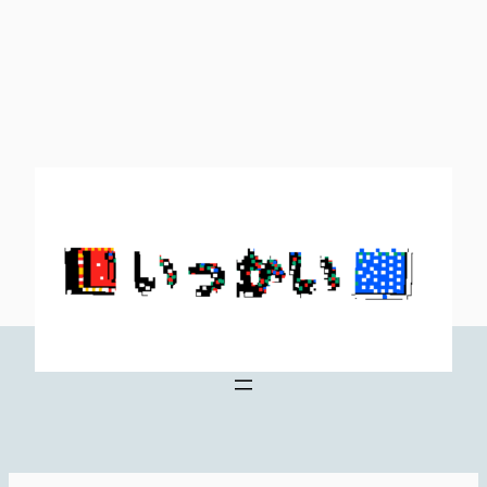
内
容
を
ス
キ
ッ
プ