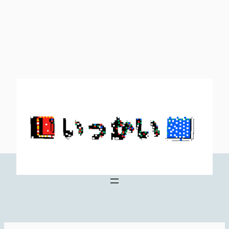
内
容
を
ス
キ
ッ
プ