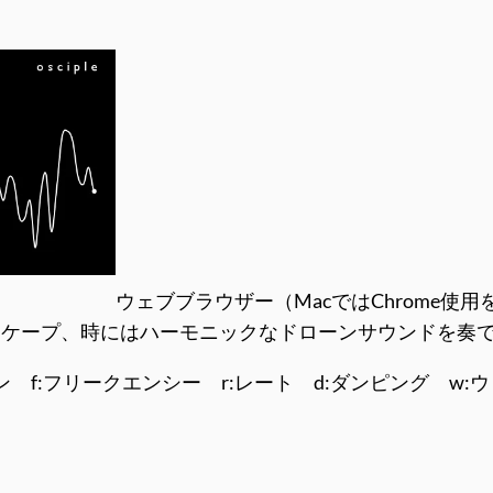
ウェブブラウザー（MacではChrome
スケープ、時にはハーモニックなドローンサウンドを奏
ーン f:フリークエンシー r:レート d:ダンピング w