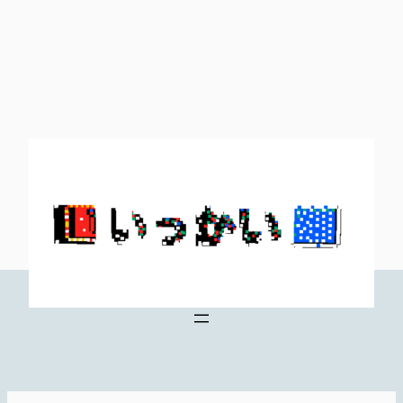
内
容
を
ス
キ
ッ
プ