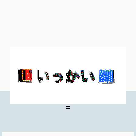
内
容
を
ス
キ
ッ
プ